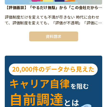
【評価面談】「やるだけ無駄」から「この会社だから成
長できる」実感を生み出す評価面談のやり方
評価制度だけを変えても不満が尽きない 時代に合わせ
て、評価制度を変えても、「評価が不透明」「評価に納
得感がない」と社員からの声が出てしまっている。制度
設計よりも、制度運用に課題があります。メンバーが
資料請求
「この会社だから成長で […]