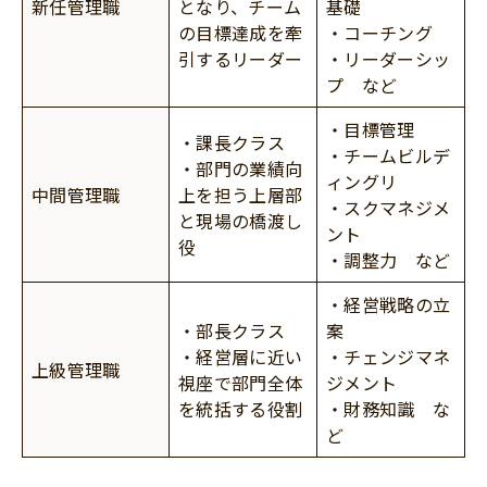
新任管理職
となり、チーム
基礎
の目標達成を牽
・コーチング
引するリーダー
・リーダーシッ
プ など
・目標管理
・課長クラス
・チームビルデ
・部門の業績向
ィングリ
中間管理職
上を担う上層部
・スクマネジメ
と現場の橋渡し
ント
役
・調整力 など
・経営戦略の立
・部長クラス
案
・経営層に近い
・チェンジマネ
上級管理職
視座で部門全体
ジメント
を統括する役割
・財務知識 な
ど