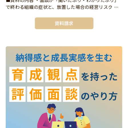
で終わる組織の症状と、放置した場合の経営リスク ・
実施率だけを追いかけた1on1が「話しても無駄」を生
む、期初から期末までの構造 ・一般的な研修会社との
資料請求
違いがわかる比較表 […]