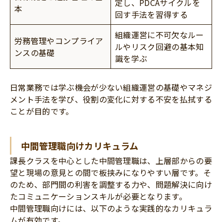
定し、PDCAサイクルを
本
回す手法を習得する
組織運営に不可欠なルー
労務管理やコンプライア
ルやリスク回避の基本知
ンスの基礎
識を学ぶ
日常業務では学ぶ機会が少ない組織運営の基礎やマネジ
メント手法を学び、役割の変化に対する不安を払拭する
ことが目的です。
中間管理職向けカリキュラム
課長クラスを中心とした中間管理職は、上層部からの要
望と現場の意見との間で板挟みになりやすい層です。そ
のため、部門間の利害を調整する力や、問題解決に向け
たコミュニケーションスキルが必要となります。
中間管理職向けには、以下のような実践的なカリキュラ
ムが有効です。