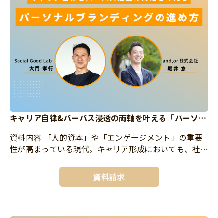
キャリア自律&パーパス浸透の両軸を叶える「パーソナ
ル・ブランディング」の進め方
資料内容 「人的資本」や「エンゲージメント」の重要
性が高まっている現代。キャリア形成においても、社員
一人一人の具体的な方向性が求められています。パーパ
ス浸透施策を通して、社員のパーパスを築く支援をする
資料請求
中で、多くの企業に共 […]