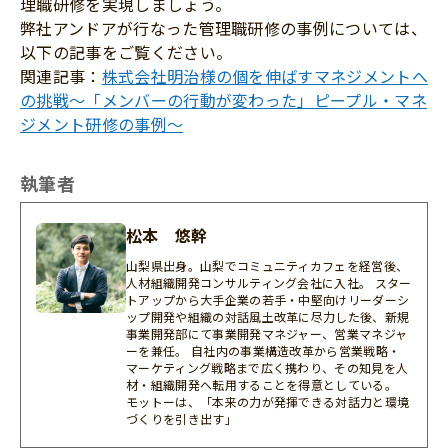
理職研修を実現しましょう。
弊社アンドアが行なった管理職研修の事例については、
以下の記事をご覧ください。
関連記事：
株式会社明治様の個を伸ばすマネジメントへ
の挑戦〜「メンバーの行動が変わった」ピープル・マネ
ジメント研修の事例〜
執筆者
松本 悠幹
山梨県出身。山梨でコミュニティカフェを経営後、
人材組織開発コンサルティング会社に入社。 スター
トアップから大手企業の若手・中堅向けリーダーシ
ップ開発や組織の対話風土改革に尽力した後、新規
事業開発部にて事業開発マネジャー、営業マネジャ
ーを兼任。 自社内の事業構造改革から営業戦略・
マーケティング戦略まで広く携わり、その知見を人
材・組織開発へ転用することを得意としている。
モットーは、「本来の力が発揮できる対話力と環境
づくりを引き出す」