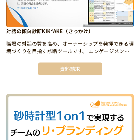
対話の傾向診断KIK²AKE（きっかけ）
職場の対話の質を高め、オーナーシップを発揮できる環
境づくりを目指す診断ツールです。 エンゲージメント
の向上やキャリア自律の促進など、人的資本経営を進め
ていくためには「対話」が欠かせません。 本診断で
資料請求
は、日常的な対話の傾向 […]