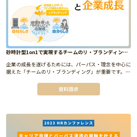
砂時計型1on1で実現するチームのリ・ブランディング
と企業成長
企業の成長を遂げるためには、パーパス・理念を中心に
据えた「チームのリ・ブランディング」が重要です。
本資料では、このリ・ブランディングを効果的に進める
ための手法として、個々の違いを新しい価値として活か
資料請求
し、チーム全体のパフ […]