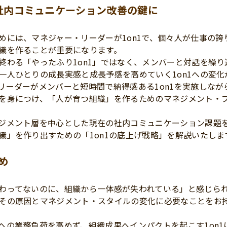
が社内コミュニケーション改善の鍵に
めには、マネジャー・リーダーが1on1で、個々人が仕事の誇
織を作ることが重要になります。
終わる「やったふり1on1」ではなく、メンバーと対話を繰り
一人ひとりの成長実感と成長予感を高めていく1on1への変化
リーダーがメンバーと短時間で納得感ある1on1を実施しなが
を身につけ、「人が育つ組織」を作るためのマネジメント・
ジメント層を中心とした現在の社内コミュニケーション課題
織」を作り出すための「1on1の底上げ戦略」を解説いたしま
め
わってないのに、組織から一体感が失われている」と感じら
その原因とマネジメント・スタイルの変化に必要なことをお
への業務負荷を高めず、組織成果へインパクトを起こす1on1