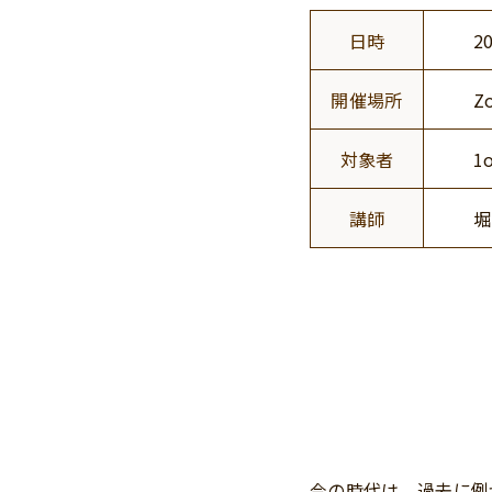
日時
2
開催場所
Z
対象者
1
講師
堀
今の時代は、過去に例