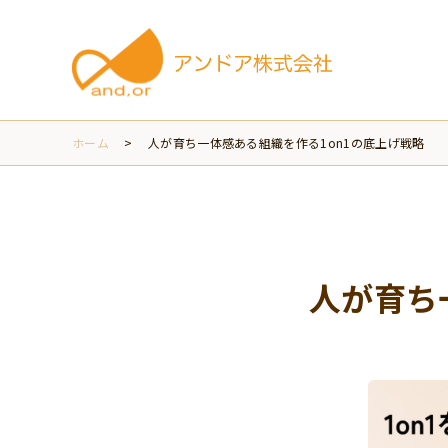
ホーム
>
人が育ち一体感ある組織を作る1on1の底上げ戦略
人が育ち